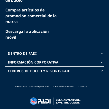
de buceo
Compra artículos de
promoción comercial de la
marca
Descarga la aplicación
móvil
DENTRO DE PADI
keyboard_arrow_down
INFORMACIÓN CORPORATIVA
keyboard_arrow_down
CENTROS DE BUCEO Y RESORTS PADI
keyboard_arrow_down
© PADI 2026
Política de privacidad
Centro de formularios
Contacto