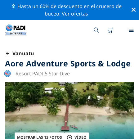
🚢 Hasta un 60% de descuento en el crucero de
buceo.
Ver ofertas
Vanuatu
Aore Adventure Sports & Lodge
Resort PADI 5 Star Dive
MOSTRAR LAS 13 FOTOS
VÍDEO