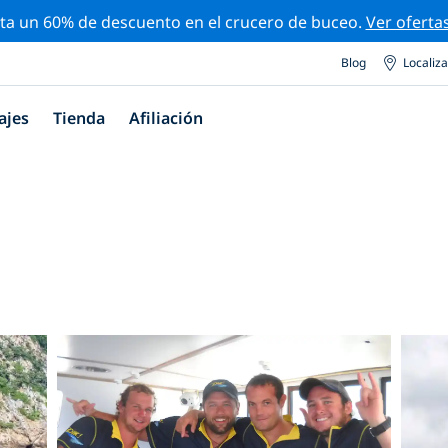
ta un 60% de descuento en el crucero de buceo.
Ver oferta
Blog
Localiz
ajes
Tienda
Afiliación