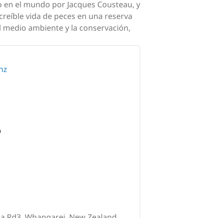
ceo en el mundo por Jacques Cousteau, y
ncreíble vida de peces en una reserva
 medio ambiente y la conservación,
nz
O
ka Rd3, Whangarei, New Zealand