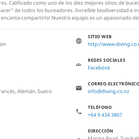
obres. Calificado como uno de los diez mejores sitios de bu
hacer" de todos los buceadores. Increíble biodiversidad e i
encanta compartirlo! Nuestro equipo es un apasionado del
SITIO WEB
ion
http://www.diving.co.
REDES SOCIALES
Facebook
CORREO ELECTRÓNIC
Francés, Alemán, Sueco
info@diving.co.nz
TELÉFONO
+64 9 434 3867
DIRECCIÓN
Marina Road, Tutuka