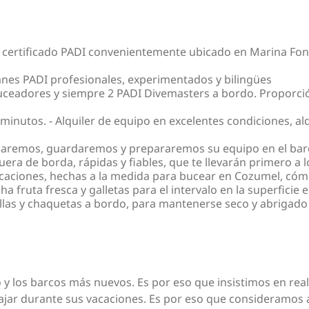
as certificado PADI convenientemente ubicado en Marina Fona
anes PADI profesionales, experimentados y bilingües
ceadores y siempre 2 PADI Divemasters a bordo. Proporción
minutos. - Alquiler de equipo en excelentes condiciones, al
agaremos, guardaremos y prepararemos su equipo en el bar
a de borda, rápidas y fiables, que te llevarán primero a lo
aciones, hechas a la medida para bucear en Cozumel, cómo
fruta fresca y galletas para el intervalo en la superficie en
llas y chaquetas a bordo, para mantenerse seco y abrigado
y los barcos más nuevos. Es por eso que insistimos en real
jar durante sus vacaciones. Es por eso que consideramos a