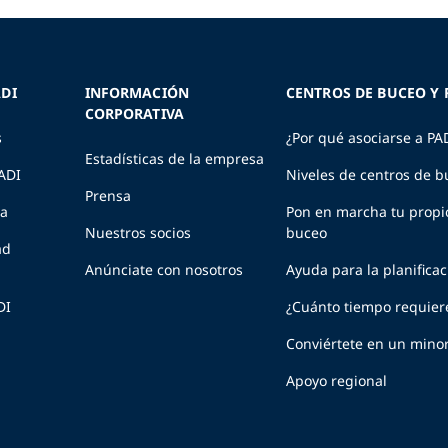
DI
INFORMACIÓN
CENTROS DE BUCEO Y 
CORPORATIVA
s
¿Por qué asociarse a PA
Estadísticas de la empresa
PADI
Niveles de centros de b
Prensa
ia
Pon en marcha tu propi
Nuestros socios
buceo
ad
Anúnciate con nosotros
Ayuda para la planifica
DI
¿Cuánto tiempo requier
Conviértete en un minor
Apoyo regional