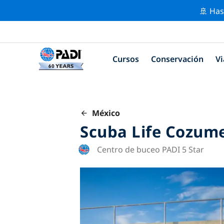
🚢 Has
Cursos
Conservación
Vi
México
Scuba Life Cozum
Centro de buceo PADI 5 Star