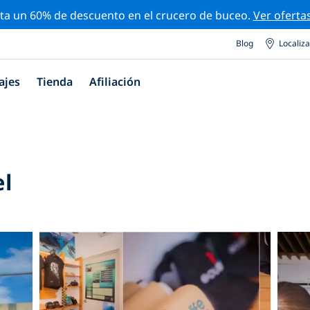
ta un 60% de descuento en el crucero de buceo.
Ver oferta
Blog
Localiz
ajes
Tienda
Afiliación
el