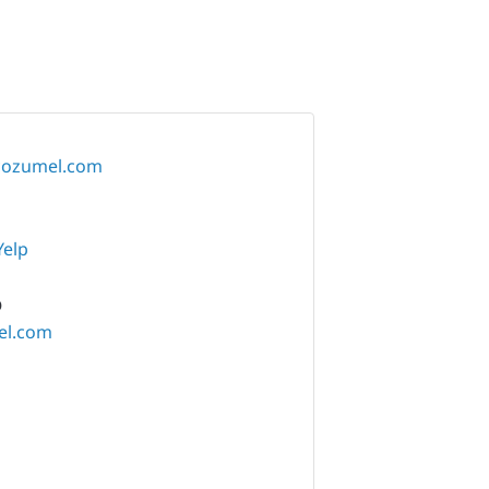
ecozumel.com
Yelp
O
el.com