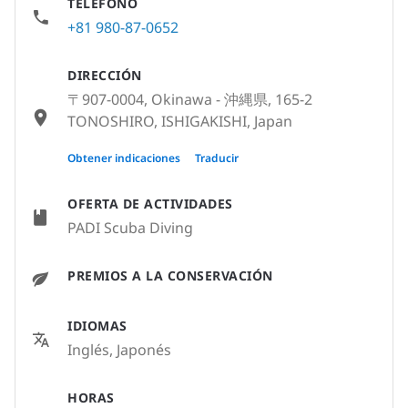
TELÉFONO
+81 980-87-0652
DIRECCIÓN
〒907-0004, Okinawa - 沖縄県, 165-2
TONOSHIRO, ISHIGAKISHI, Japan
〒907-0004, Okinawa - 沖縄県, 沖縄県石垣
Obtener indicaciones
Traducir
市登野城165-2 本村アパート1F, Japan
OFERTA DE ACTIVIDADES
PADI Scuba Diving
PREMIOS A LA CONSERVACIÓN
IDIOMAS
Inglés, Japonés
HORAS