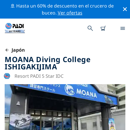
🚢 Hasta un 60% de descuento en el crucero de
buceo.
Ver ofertas
Japón
MOANA Diving College
ISHIGAKIJIMA
Resort PADI 5 Star IDC