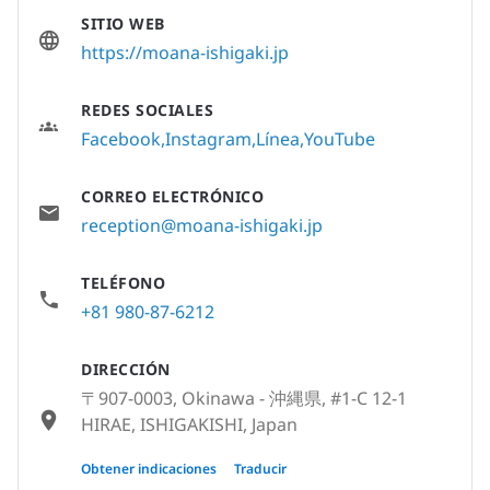
SITIO WEB
https://moana-ishigaki.jp
REDES SOCIALES
Facebook
Instagram
Línea
YouTube
CORREO ELECTRÓNICO
reception@moana-ishigaki.jp
TELÉFONO
+81 980-87-6212
DIRECCIÓN
〒907-0003, Okinawa - 沖縄県, #1-C 12-1
HIRAE, ISHIGAKISHI, Japan
〒907-0002, Okinawa - 沖縄県, 沖縄県石垣
Obtener indicaciones
Traducir
市真栄里97-6-1F, Japan