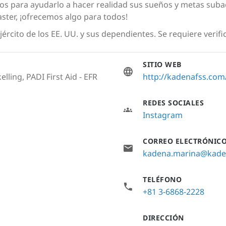
tos para ayudarlo a hacer realidad sus sueños y metas subac
ter, ¡ofrecemos algo para todos!
rcito de los EE. UU. y sus dependientes. Se requiere verifica
SITIO WEB
lling, PADI First Aid - EFR
http://kadenafss.co
REDES SOCIALES
Instagram
CORREO ELECTRÓNIC
kadena.marina@kade
TELÉFONO
+81 3-6868-2228
DIRECCIÓN