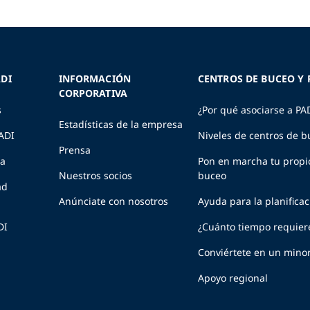
DI
INFORMACIÓN
CENTROS DE BUCEO Y 
CORPORATIVA
s
¿Por qué asociarse a PA
Estadísticas de la empresa
PADI
Niveles de centros de b
Prensa
ia
Pon en marcha tu propi
Nuestros socios
buceo
ad
Anúnciate con nosotros
Ayuda para la planifica
DI
¿Cuánto tiempo requier
Conviértete en un minor
Apoyo regional