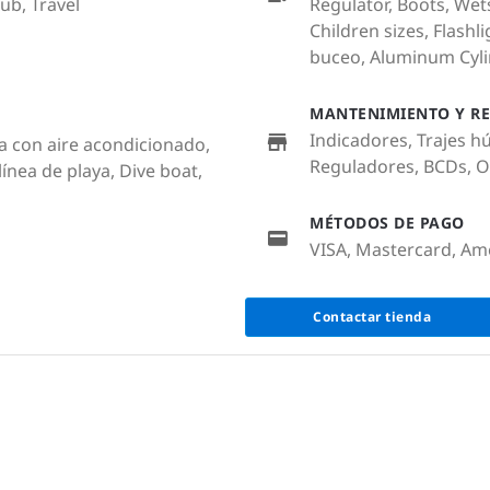
lub, Travel
Regulator, Boots, We
Children sizes, Flash
buceo, Aluminum Cyl
MANTENIMIENTO Y RE
Indicadores, Trajes h
a con aire acondicionado,
Reguladores, BCDs, 
ínea de playa, Dive boat,
MÉTODOS DE PAGO
VISA, Mastercard, Am
Contactar tienda