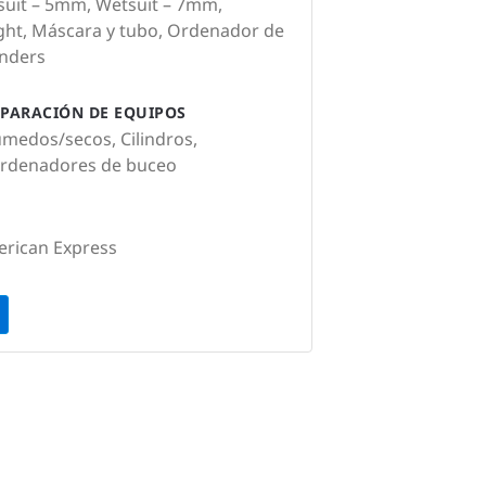
tsuit – 5mm, Wetsuit – 7mm,
light, Máscara y tubo, Ordenador de
inders
PARACIÓN DE EQUIPOS
úmedos/secos, Cilindros,
Ordenadores de buceo
erican Express