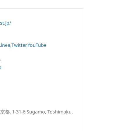
t.jp/
Línea
Twitter
YouTube
O
p
東京都, 1-31-6 Sugamo, Toshimaku,