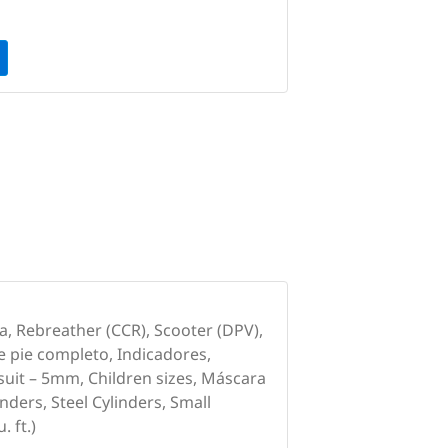
la, Rebreather (CCR), Scooter (DPV),
de pie completo, Indicadores,
suit – 5mm, Children sizes, Máscara
nders, Steel Cylinders, Small
. ft.)