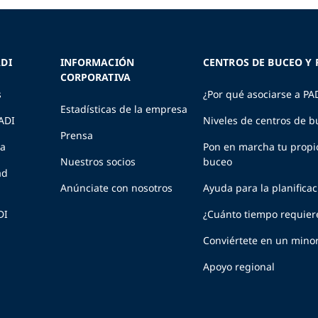
DI
INFORMACIÓN
CENTROS DE BUCEO Y 
CORPORATIVA
s
¿Por qué asociarse a PA
Estadísticas de la empresa
PADI
Niveles de centros de b
Prensa
ia
Pon en marcha tu propi
Nuestros socios
buceo
ad
Anúnciate con nosotros
Ayuda para la planifica
DI
¿Cuánto tiempo requier
Conviértete en un minor
Apoyo regional