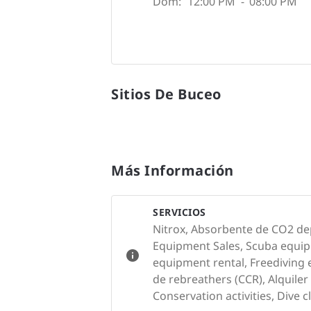
Dom:
12:00 PM
-
08:00 PM
Sitios De Buceo
Más Información
SERVICIOS
Nitrox, Absorbente de CO2 de
Equipment Sales, Scuba equip
equipment rental, Freediving 
de rebreathers (CCR), Alquiler
Conservation activities, Dive c