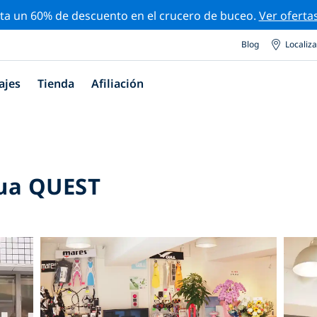
ta un 60% de descuento en el crucero de buceo.
Ver oferta
Blog
Localiz
ajes
Tienda
Afiliación
ua QUEST