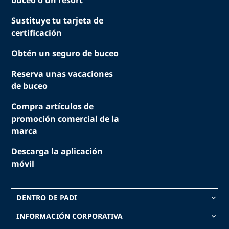
buceo o un resort
Sustituye tu tarjeta de
certificación
Obtén un seguro de buceo
Reserva unas vacaciones
de buceo
Compra artículos de
promoción comercial de la
marca
Descarga la aplicación
móvil
DENTRO DE PADI
keyboard_arrow_down
INFORMACIÓN CORPORATIVA
keyboard_arrow_down