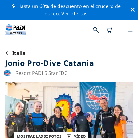
🚢 Hasta un 60% de descuento en el crucero de
buceo.
Ver ofertas
Italia
Jonio Pro-Dive Catania
Resort PADI 5 Star IDC
MOSTRAR LAS 32 FOTOS
VÍDEO