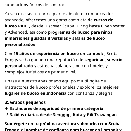
submarinos únicos de Lombok.
Ya sea que sea un principiante absoluto o un buceador
avanzado, ofrecemos una gama completa de
cursos de
buceo PADI
, desde Discover Scuba Diving hasta Open Water
y Advanced, así como
programas de buceo para niños
,
inmersiones guiadas divertidas
y
safaris de buceo
personalizados
.
Con
15
años de experiencia en buceo en Lombok
, Scuba
Froggy se ha ganado una reputación de
seguridad, servicio
personalizado
y estrecha colaboración con hoteles y
complejos turísticos de primer nivel.
Únase a nuestro apasionado equipo multilingüe de
instructores de buceo profesionales y explore los
mejores
lugares de buceo en Indonesia
con confianza y alegría.
🌊
Grupos pequeños
🐠
Estándares de seguridad de primera categoría
📍
Salidas diarias desde Senggigi, Kuta y Gili Trawangan
Sumérgete en tu próxima aventura submarina con Scuba
Froggy, el nombre de confianza para bucear en Lombok y