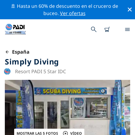
🚢 Hasta un 60% de descuento en el crucero de
buceo.
Ver ofertas
España
Simply Diving
Resort PADI 5 Star IDC
MOSTRAR LAS 5 FOTOS
VÍDEO