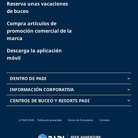
Reserva unas vacaciones
de buceo
Compra artículos de
promoción comercial de la
marca
Descarga la aplicación
móvil
DENTRO DE PADI
keyboard_arrow_down
INFORMACIÓN CORPORATIVA
keyboard_arrow_down
CENTROS DE BUCEO Y RESORTS PADI
keyboard_arrow_down
© PADI 2026
Política de privacidad
Centro de formularios
Contacto