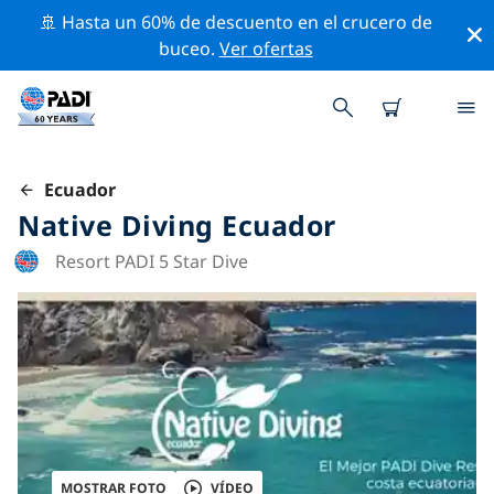
🚢 Hasta un 60% de descuento en el crucero de
buceo.
Ver ofertas
Ecuador
Native Diving Ecuador
Resort PADI 5 Star Dive
MOSTRAR FOTO
VÍDEO