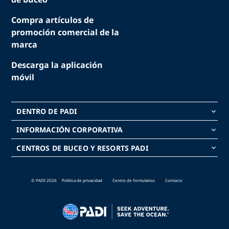
Compra artículos de
promoción comercial de la
marca
Descarga la aplicación
móvil
DENTRO DE PADI
keyboard_arrow_down
INFORMACIÓN CORPORATIVA
keyboard_arrow_down
CENTROS DE BUCEO Y RESORTS PADI
keyboard_arrow_down
© PADI 2026
Política de privacidad
Centro de formularios
Contacto