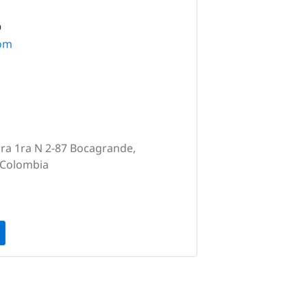
O
om
 cra 1ra N 2-87 Bocagrande,
, Colombia