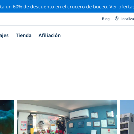
ta un 60% de descuento en el crucero de buceo.
Ver oferta
Blog
Localiz
ajes
Tienda
Afiliación