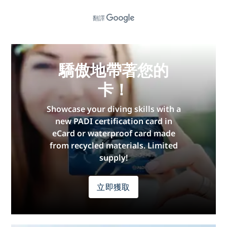
翻譯
驕傲地帶著您的
卡！
Showcase your diving skills with a
new PADI certification card in
eCard or waterproof card made
from recycled materials. Limited
supply!
立即獲取