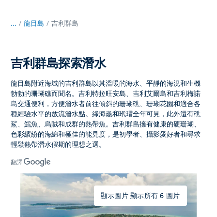
...
/
龍目島
吉利群島
吉利群島探索潛水
龍目島附近海域的
吉利群島
以其溫暖的海水、平靜的海況和生機
勃勃的珊瑚礁而聞名。吉利特拉旺安島、吉利艾爾島和吉利梅諾
島交通便利，方便潛水者前往傾斜的珊瑚礁、珊瑚花園和適合各
種經驗水平的放流
潛水點。綠海龜和玳瑁全年可見，此外還有礁
鯊、鰩魚、烏賊和成群的熱帶魚。吉利群島
擁有健康的硬珊瑚、
色彩繽紛的海綿和極佳的能見度，是初學者、攝影愛好者和尋求
輕鬆熱帶潛水假期的理想之選。
翻譯
顯示圖片 顯示所有 6 圖片