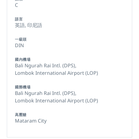
C
語言
英語,
印尼語
一級頭
DIN
國內機場
Bali Ngurah Rai Intl. (DPS),
Lombok International Airport (LOP)
國際機場
Bali Ngurah Rai Intl. (DPS),
Lombok International Airport (LOP)
高壓艙
Mataram City