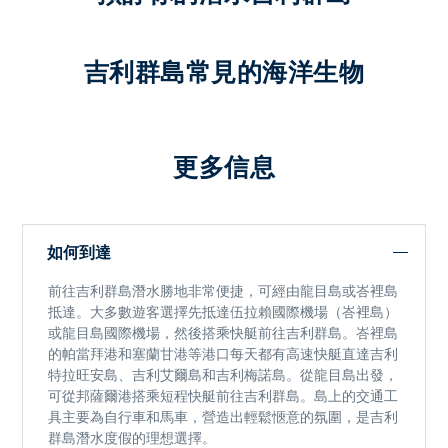
吉利群島常見的海洋生物
更多信息
如何到達
前往
吉利群島潛水勝地
非常便捷，可經由龍目島或峇裡島
抵達。大多數遊客選擇先抵
達伍拉賴國際機場（峇裡島）
或
龍目島國際機場
，然後搭乘快艇前往吉利群島。峇裡島
的帕當拜港和塞蘭甘港等港口每天都有高速快艇直達吉利
特拉旺安島、吉利艾爾島和吉利梅諾島。從龍目島出發，
可從邦薩爾港搭乘短程快艇前往吉利群島。島上的交通工
具主要為自行車和馬車，營造出輕鬆愜意的氛圍，是
吉利
群島潛水度假的
理想選擇。