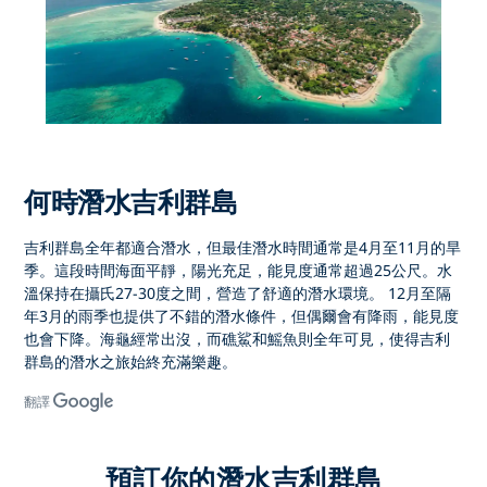
何時潛水吉利群島
吉利群島全年都適合潛水
，但最佳潛水時間通常是
4月至11月的
旱
季。這段時間海面平靜，陽光充足，能見度通常超過25公尺。水
溫保持在攝氏27-30度之間，營造了舒適的潛水環境。 12月至隔
年3月的雨季也提供了不錯的潛水條件，但偶爾會有降雨，能見度
也會下降。海龜經常出沒，而礁鯊和鰩魚則全年可見，使得
吉利
群島的潛水之
旅始終充滿樂趣。
翻譯
預訂你的潛水吉利群島