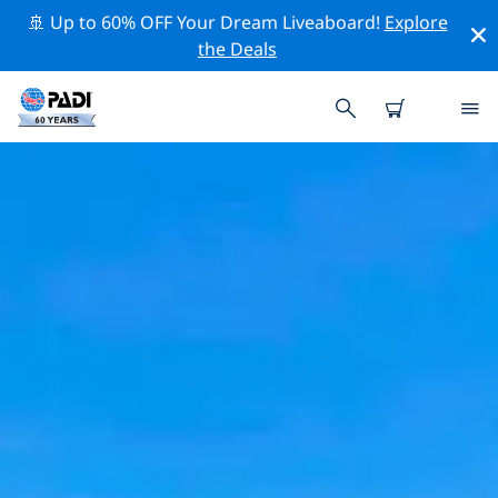
🚢 Up to 60% OFF Your Dream Liveaboard!
Explore
the Deals