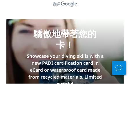
翻譯
驕傲地帶著您的
卡！
Showcase your diving skills with a
new PADI certification card in
eCard or waterproof card made
from recycled materials. Limited
supply!
立即獲取