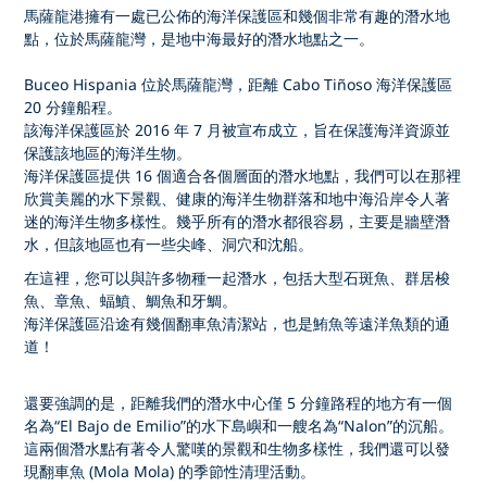
馬薩龍港擁有一處已公佈的海洋保護區和幾個非常有趣的潛水地
點，位於馬薩龍灣，是地中海最好的潛水地點之一。
Buceo Hispania 位於馬薩龍灣，距離 Cabo Tiñoso 海洋保護區
20 分鐘船程。
該海洋保護區於 2016 年 7 月被宣布成立，旨在保護海洋資源並
保護該地區的海洋生物。
海洋保護區提供 16 個適合各個層面的潛水地點，我們可以在那裡
欣賞美麗的水下景觀、健康的海洋生物群落和地中海沿岸令人著
迷的海洋生物多樣性。幾乎所有的潛水都很容易，主要是牆壁潛
水，但該地區也有一些尖峰、洞穴和沈船。
在這裡，您可以與許多物種一起潛水，包括大型石斑魚、群居梭
魚、章魚、蝠鱝、鯛魚和牙鯛。
海洋保護區沿途有幾個翻車魚清潔站，也是鮪魚等遠洋魚類的通
道！
還要強調的是，距離我們的潛水中心僅 5 分鐘路程的地方有一個
名為“El Bajo de Emilio”的水下島嶼和一艘名為“Nalon”的沉船。
這兩個潛水點有著令人驚嘆的景觀和生物多樣性，我們還可以發
現翻車魚 (Mola Mola) 的季節性清理活動。