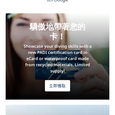
翻譯
驕傲地帶著您的
卡！
Showcase your diving skills with a
new PADI certification card in
eCard or waterproof card made
from recycled materials. Limited
supply!
立即獲取