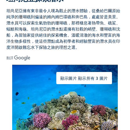
坦尚尼亞擁有東非最令人嘆為觀止的
潛水體驗
，從桑給巴爾原始
純淨的珊瑚礁到偏遠的姆內姆巴環礁和奔巴島，處處皆是美景。
潛水員可以探索生氣勃勃的珊瑚礁，那裡棲息著熱帶魚、礁鯊、
蝠鱝和海龜。坦尚尼亞的潛水點還擁有壯觀的峭壁、珊瑚礁和沈
船，為冒險家提供絕佳的探索機會。溫暖清澈的海水和豐富的海
洋生物多樣性，使這些潛點成為初學者和經驗豐富的潛水員在印
度洋開啟難忘水下探險之旅的理想之選。
翻譯
顯示圖片 顯示所有 3 圖片