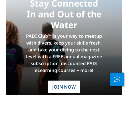
Stay Connected
In and Out of the
Water
PADI Club™ is your way to meetup
with divers, keep your skills fresh,
and take your diving to the next
level with a FREE annual magazine
subscription, discounted PADI
eLearning courses + more!
JOIN NOW
坦尚尼亞：潛水的熱門地點