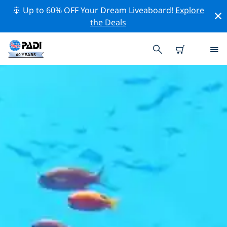
🚢 Up to 60% OFF Your Dream Liveaboard!
Explore
the Deals