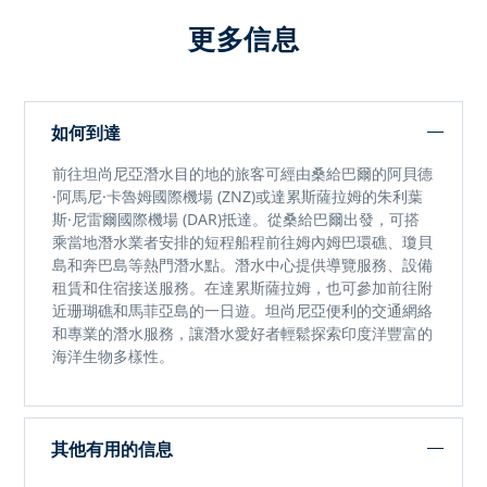
更多信息
如何到達
前往坦尚尼亞潛水目的地的旅客可經由桑給巴爾的
阿貝德
·阿馬尼·卡魯姆國際機場 (ZNZ)
或達累斯薩拉姆
的朱利葉
斯·尼雷爾國際機場 (DAR)
抵達。從桑給巴爾出發，可搭
乘當地潛水業者安排的短程船程前往姆內姆巴環礁、瓊貝
島和奔巴島等熱門潛水點。潛水中心提供導覽服務、設備
租賃和住宿接送服務。在達累斯薩拉姆，也可參加前往附
近珊瑚礁和馬菲亞島的一日遊。坦尚尼亞便利的交通網絡
和專業的潛水服務，讓潛水愛好者輕鬆探索印度洋豐富的
海洋生物多樣性。
其他有用的信息