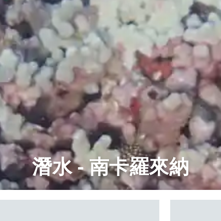
潛水 - 南卡羅來納