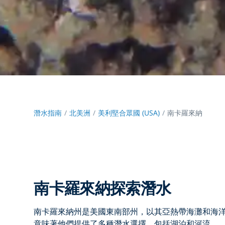
潛水指南
北美洲
美利堅合眾國 (USA)
南卡羅來納
南卡羅來納探索潛水
南卡羅來納州是美國東南部州，以其亞熱帶海灘和海
意味著他們提供了多種潛水選擇，包括湖泊和河流。