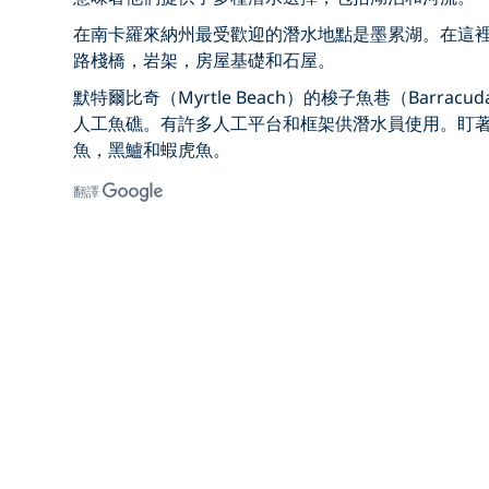
在南卡羅來納州最受歡迎的潛水地點是墨累湖。在這
路棧橋，岩架，房屋基礎和石屋。
默特爾比奇（Myrtle Beach）的梭子魚巷（Barracu
人工魚礁。有許多人工平台和框架供潛水員使用。盯
魚，黑鱸和蝦虎魚。
翻譯