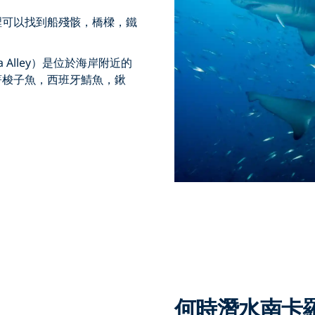
裡可以找到船殘骸，橋樑，鐵
da Alley）是位於海岸附近的
著梭子魚，西班牙鯖魚，鍬
何時潛水南卡