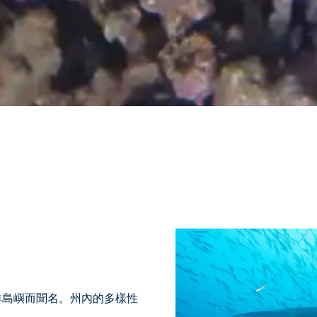
洋島嶼而聞名。州內的多樣性