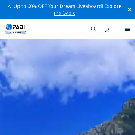
🚢 Up to 60% OFF Your Dream Liveaboard!
Explore
the Deals