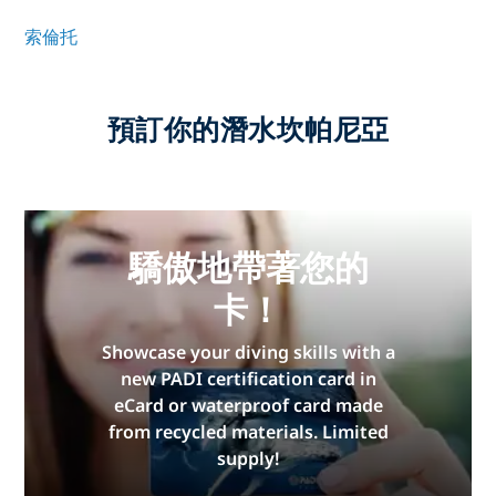
索倫托
預訂你的潛水坎帕尼亞
驕傲地帶著您的
卡！
Showcase your diving skills with a
new PADI certification card in
eCard or waterproof card made
from recycled materials. Limited
supply!