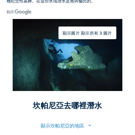
種紀念性墓葬。在這些水域潛水是無與倫比的。
翻譯
顯示圖片 顯示所有 3 圖片
坎帕尼亞去哪裡潛水
顯示坎帕尼亞的地區