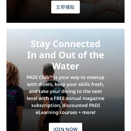
立即獲取
Stay Connected
In and Out of the
Water
PADI Club™ is your way to meetup
with divers, keep your skills fresh,
and take your diving to the next
level with a FREE annual magazine
subscription, discounted PADI
eLearning courses + more!
JOIN NOW