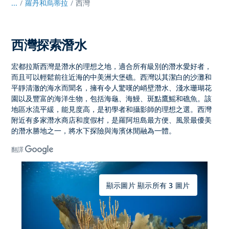
...
/
羅丹和烏蒂拉
西灣
西灣探索潛水
宏都拉斯西灣是潛水的理想之地，適合所有級別的潛水愛好者，
而且可以輕鬆前往近海的中美洲大堡礁。西灣以其潔白的沙灘和
平靜清澈的海水而聞名，擁有令人驚嘆的峭壁潛水、淺水珊瑚花
園以及豐富的海洋生物，包括海龜、海鰻、斑點鷹鰩和礁魚。該
地區水流平緩，能見度高，是初學者和攝影師的理想之選。西灣
附近有多家潛水商店和度假村，是羅阿坦島最方便、風景最優美
的潛水勝地之一，將水下探險與海濱休閒融為一體。
翻譯
顯示圖片 顯示所有 3 圖片