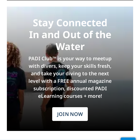
Stay Connected
In and Out of the
Water
PADI Club™ is your way to meetup
with divers, keep your skills fresh,
and take your diving to the next
level with a FREE annual magazine
subscription, discounted PADI
eLearning courses + more!
JOIN NOW