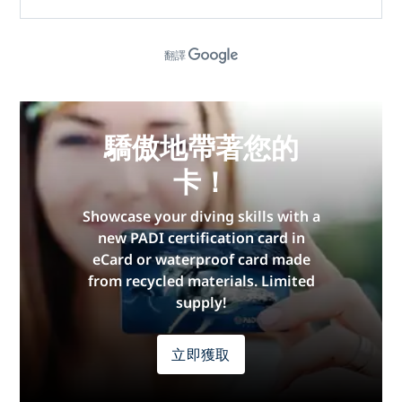
翻譯
驕傲地帶著您的
卡！
Showcase your diving skills with a
new PADI certification card in
eCard or waterproof card made
from recycled materials. Limited
supply!
立即獲取