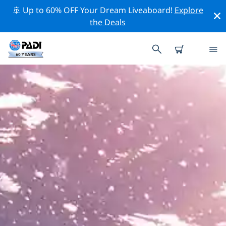
🚢 Up to 60% OFF Your Dream Liveaboard!
Explore
the Deals