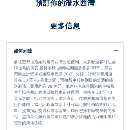
預訂你的潛水西灣
更多信息
如何到達
前往宏都拉斯羅阿坦島西灣交通便利。大多數遊客飛往羅
阿坦島的胡安·曼努埃爾·加爾維斯國際機場 (RTB)，從西
灣乘坐計程車或接駁車僅需 20-25 分鐘。計程車費用通
常在 30 至 45 美元之間，而接駁車服務則提供舒適的接
送服務，費用約為 38 美元。抵達科克森霍爾港的遊輪乘
客可以搭乘計程車或接駁車前往西灣，價格在 30 至 40
美元之間。抵達西灣後，潛水商店、度假村和海灘都在步
行距離內，當地計程車或水上計程車可前往西區等附近地
區。提前預訂交通和潛水套餐，確保您擁有順暢無憂的旅
程，盡情享受羅阿坦島這個熱門潛水勝地的活力珊瑚礁和
豐富的海洋生物。