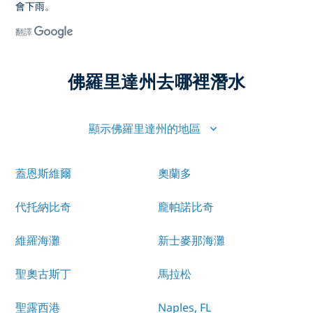
會下雨。
翻譯
佛羅里達州去哪裡潛水
顯示佛羅里達州的地區
蓋恩斯維爾
奧蘭多
代托納比奇
龐帕諾比奇
維羅海灘
新士麥那海灘
聖奧古斯丁
馬拉松
聖露西港
Naples, FL