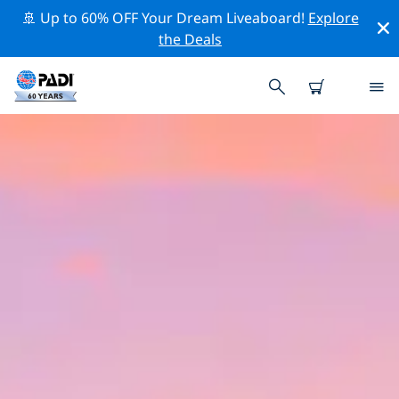
🚢 Up to 60% OFF Your Dream Liveaboard!
Explore
the Deals