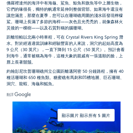
佛羅裡達州的海洋中有海龜、鯊魚、鯨魚和旗魚等中上層生物，
它們的喙很長，獨特的帆通常延伸到整個背部。如果海牛還沒有
讓您滿意，那麼在夏季，您可以在珊瑚礁周圍的淺水區發現檸檬
鯊。珊瑚上長滿了多節的海桿——灰色且光禿禿的，就像森林火
災後的一棵樹——以及石質對稱的腦珊瑚。
距離坦帕以北兩小時車程，可在 Crystal Rivers King Spring 潛
水。對於經過適當訓練和經驗豐富的人來說，洞穴的起始高度為
9 公尺（30 英尺），一直下降到 15 公尺（50 英尺）。預計會看
到海牛，通常被稱為海牛，這種大象的親戚有一張溫順的臉，上
唇上長著鬍鬚。
約翰彭尼坎普珊瑚礁州立公園距離邁阿密 50 分鐘路程，擁有 40
種活珊瑚和 650 種魚類。糖蜜礁有馬刺和凹槽地層、巨石珊瑚、
洞穴、龍蝦、海龜和鰩魚。
翻譯
顯示圖片 顯示所有 5 圖片