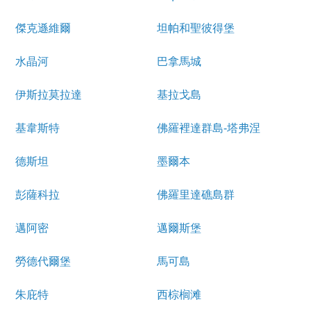
傑克遜維爾
坦帕和聖彼得堡
水晶河
巴拿馬城
伊斯拉莫拉達
基拉戈島
基韋斯特
佛羅裡達群島-塔弗涅
德斯坦
墨爾本
彭薩科拉
佛羅里達礁島群
邁阿密
邁爾斯堡
勞德代爾堡
馬可島
朱庇特
西棕榈滩