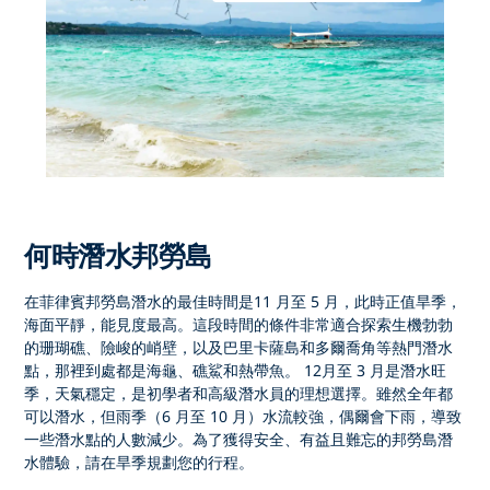
何時潛水邦勞島
在菲律賓邦勞島潛水
的最佳時間是
11 月至 5 月
，此時正值旱季，
海面平靜，能見度最高。這段時間的條件非常適合探索生機勃勃
的珊瑚礁、險峻的峭壁，以及
巴里卡薩島
和
多爾喬角
等熱門潛水
點，那裡到處都是海龜、礁鯊和熱帶魚。 12
月至 3 月是潛水旺
季
，天氣穩定，是初學者和高級潛水員的理想選擇。雖然全年都
可以潛水，但雨季（6 月至 10 月）水流較強，偶爾會下雨，導致
一些潛水點的人數減少。為了獲得安全、有益且難忘的
邦勞島潛
水體驗
，請在旱季規劃您的行程。