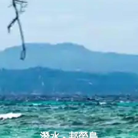
潛水 - 邦勞島