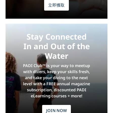
立即獲取
Stay Connected
In and Out of the
Water
PADI Club™ is your way to meetup
with divers, keep your skills fresh,
and take your diving to the next
level with a FREE annual magazine
subscription, discounted PADI
eLearning courses + more!
JOIN NOW