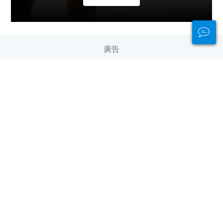
廣告
依據大洲選擇潛水地點
中東與紅海
中美洲
亞洲
加勒比海
北美洲
南美洲
印度洋
太平洋
歐洲
非洲