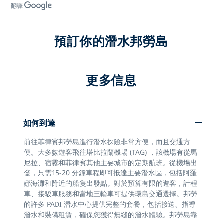
翻譯
預訂你的潛水邦勞島
更多信息
如何到達
前往
菲律賓邦勞島
進行潛水探險非常方便，而且交通方
便。大多數遊客飛往
塔比拉蘭機場 (TAG)
，該機場有從馬
尼拉、宿霧和菲律賓其他主要城市的定期航班。從機場出
發，只需
15-20 分鐘車程
即可抵達主要潛水區，包括
阿羅
娜海灘
和附近的船隻出發點。對於預算有限的遊客，計程
車、接駁車服務和當地三輪車可提供環島交通選擇。
邦勞
的許多 PADI 潛水中心
提供完整的套餐，包括接送、指導
潛水和裝備租賃，確保您獲得無縫的潛水體驗。邦勞島靠