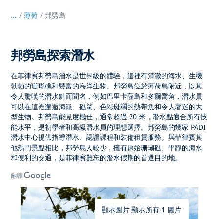
...
/
薄荷
邦勞島
邦勞島探索潛水
在菲律賓邦勞島潛水
是世界級的體驗，這裡有清澈的海水、生機
勃勃的珊瑚礁和豐富的海洋生物。邦勞島位於薄荷島附近，以其
令人驚嘆的潛水點而聞名，例如
巴里卡薩島
和
多爾喬角
，潛水員
可以在這裡邂逅海龜、礁鯊、色彩斑斕的熱帶魚和令人著迷的大
型生物。邦勞島能見度極佳，通常超過 20 米，潛水點適合所有技
能水平，是初學者和高級潛水員的理想選擇。
邦勞島的幾家 PADI
潛水中心
提供指導潛水、認證課程和裝備租賃服務。與菲律賓其
他熱門景點相比，邦勞島人較少，擁有原始珊瑚礁、平靜的海水
和便利的交通，是
菲律賓難忘的潛水假期
的首選目的地。
翻譯
顯示圖片 顯示所有 1 圖片