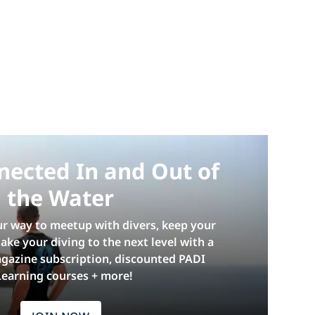
nected In and Out of
the Water
ur way to meetup with divers, keep your
 take your diving to the next level with a
gazine subscription, discounted PADI
Learning courses + more!