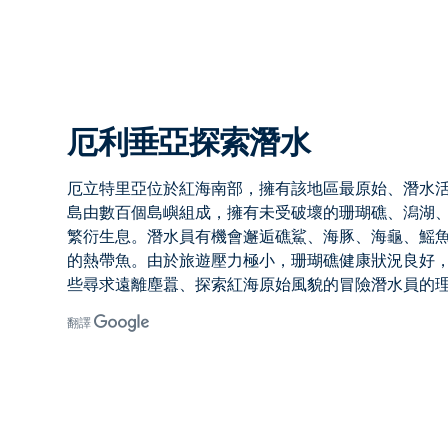
厄利垂亞探索潛水
厄立特里亞
位於紅海南部，擁有該地區最原始、潛水
島
由數百個島嶼組成，擁有未受破壞的珊瑚礁、潟湖
繁衍生息。潛水員有機會邂逅礁鯊、海豚、海龜、鰩
的熱帶魚。由於旅遊壓力極小，珊瑚礁健康狀況良好
些尋求遠離塵囂、探索紅海原始風貌的冒險潛水員的
翻譯