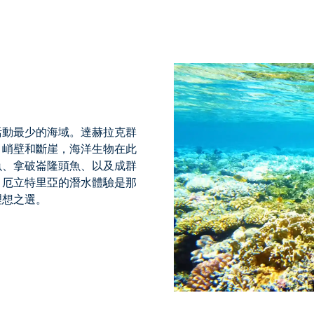
活動最少的海域。
達赫拉克群
、峭壁和斷崖，海洋生物在此
魚、拿破崙隆頭魚、以及成群
，
厄立特里亞的潛水體驗
是那
理想之選。