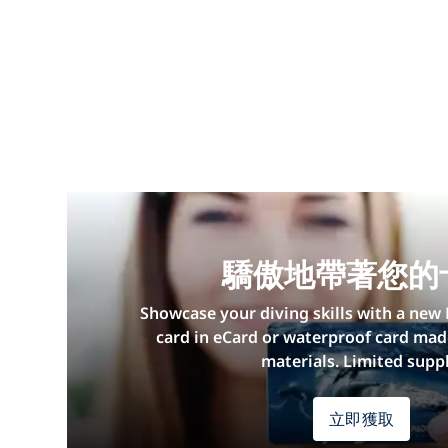
驕傲地帶著您的
Showcase your diving skills with a new 
card in eCard or waterproof card mad
materials. Limited suppl
立即獲取