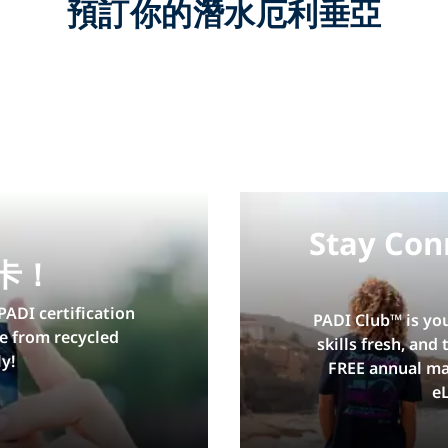
預訂你的潛水厄利垂亞
Stay Con
卡！
PADI certification
PADI Club™ is yo
e from recycled
skills fresh, and
y!
FREE annual ma
e