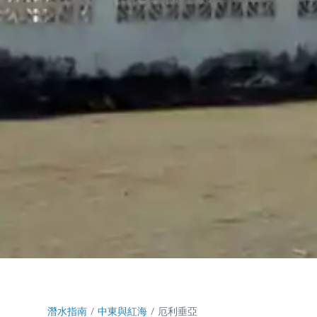
潛水指南
中東與紅海
厄利垂亞