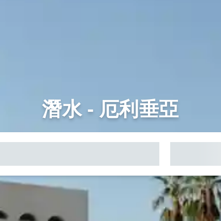
潛水 - 厄利垂亞