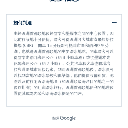
如何到達
由於
澳洲首都領地
位於
雪梨和墨爾本
之間的中心位置，因
此前往該地十分便捷。遊客可從澳洲各大城市直飛
坎培拉
機場 (CBR)
，開車 15 分鐘即可抵達市區和
伯利格里芬
湖
，也就是澳洲首都領地的主要潛水地點。開車遊客可以
從雪梨走
聯邦高速公路
（約 3 小時車程）或從墨爾本走
休姆高速公路
（約 7 小時）。公共汽車和火車也將堪培
拉與週邊城市連接起來。到達澳洲首都領地後，潛水員可
以找到
當地的潛水學校和俱樂部，
他們提供設備租賃、認
證以及前往
附近沿海地區（如澳洲頂級海洋目的地之一的
傑維斯灣）
的組織潛水旅行。澳洲首都領地便利的地理位
置使其成為
內陸和沿海潛水探險
的門戶。
翻譯