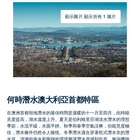
顯示圖片 顯示所有 1 圖片
何時潛水澳大利亞首都特區
在
澳洲首都領地
潛水的最佳時間是
溫暖的十一月至四月
，此時能
見度提高，湖水溫度上升。夏天是伯利格里芬湖
淡水潛水
的理想
季節，水流平緩，水面平靜。秋季和春季空氣涼爽，但能見度極
佳，潛水條件仍然令人愉悅。冬季潛水適合穿著乾式潛水衣的潛
水員，清澈的海水和寧靜的環境將讓潛水員感到欣喜。無論哪個