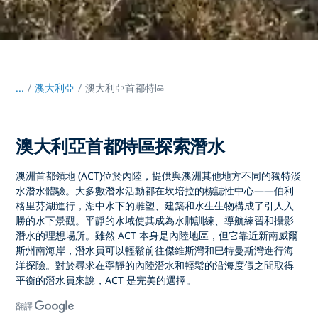
...
/
澳大利亞
澳大利亞首都特區
澳大利亞首都特區探索潛水
澳洲首都領地 (ACT)
位於內陸，提供與澳洲其他地方不同的獨特
淡
水潛水體驗
。大多數潛水活動都在坎培拉的標誌性中心——
伯利
格里芬湖
進行，湖中水下的雕塑、建築和水生生物構成了引人入
勝的水下景觀。平靜的水域使其成為
水肺訓練、導航練習和攝影
潛水
的理想場所。雖然 ACT 本身是內陸地區，但它靠近
新南威爾
斯州南海岸，
潛水員可以輕鬆前往
傑維斯灣和巴特曼斯灣
進行海
洋探險。對於尋求在
寧靜的內陸潛水和輕鬆的沿海度假
之間取得
平衡的潛水員來說，ACT 是完美的選擇。
翻譯