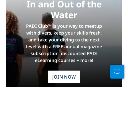
In and Out of the
Water
PADI Club™ is your way to meetup
with divers, keep your skills fresh,
and take your diving to the next
level with a FREE annual magazine
subscription, discounted PADI
eLearning courses + more!
JOIN NOW
廣告
依據大洲選擇潛水地點