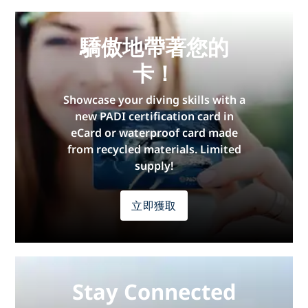
驕傲地帶著您的
卡！
Showcase your diving skills with a
new PADI certification card in
eCard or waterproof card made
from recycled materials. Limited
supply!
立即獲取
Stay Connected