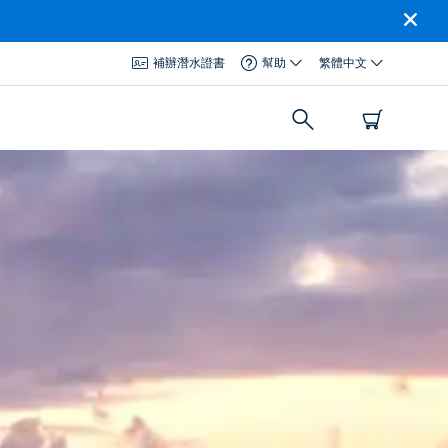
補辦潛水證書
幫助
繁體中文