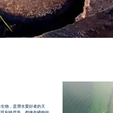
洋生物，是潛水愛好者
的天
斯凱利格群島，都擁有嶙峋的