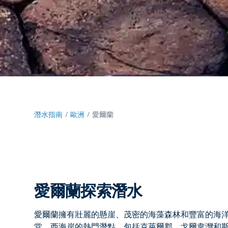
潛水指南
歐洲
愛爾蘭
愛爾蘭探索潛水
愛爾蘭擁有壯麗的懸崖、茂密的海藻森林和豐富的海
堂。西海岸的熱門潛點，包括克萊爾郡、戈爾韋灣和