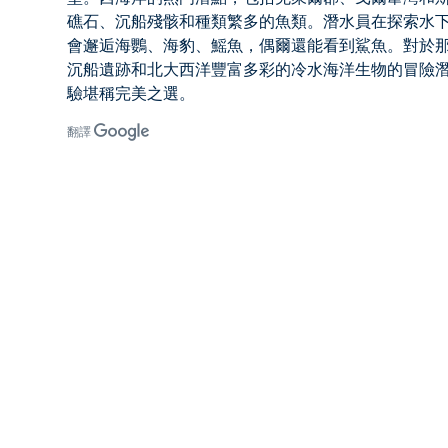
礁石、沉船殘骸和種類繁多的魚類。潛水員在探索水
會邂逅海鸚、海豹、鰩魚，偶爾還能看到鯊魚。對於
沉船遺跡和北大西洋豐富多彩的冷水海洋生物的冒險
驗堪稱完美之選。
翻譯