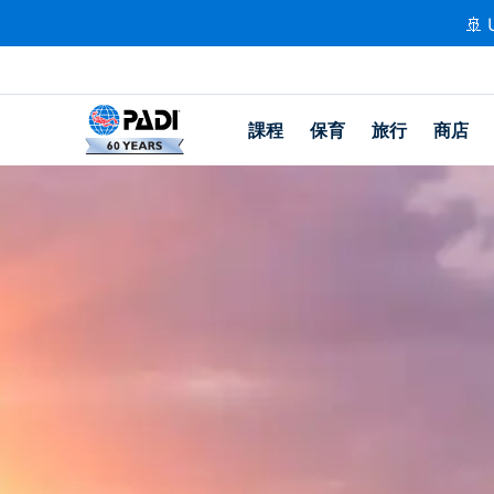
🚢 
課程
保育
旅行
商店