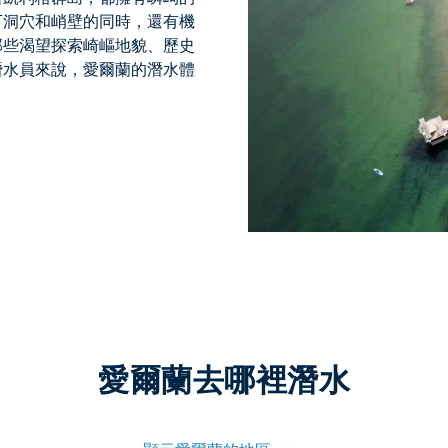
下洞穴和峭壁的同時，還有機
那些渴望探索崎嶇地貌、歷史
潛水員來說，愛爾蘭的潛水體
愛爾蘭去哪裡潛水