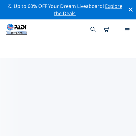
🚢 Up to 60% OFF Your Dream Liveaboard!
Explore
the Deals
帕西克達附近的熱門潛水地點
目前在 帕西克達附近列出了 5 個潛水地點，其中 3 是 沉船
次潛水, 3 是 礁 次潛水 和 1 是 峭壁 次潛水.
借助上面的篩選器或交互式地圖，探索 帕西克達 點附近的
潛水點。如果您知道該站點，還可以查看每個潛水地點的詳
細信息頁面並投票。