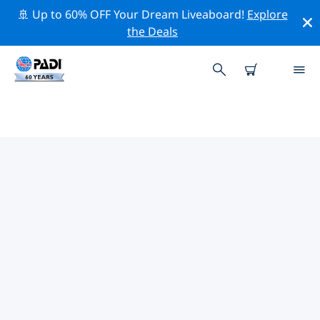
🚢 Up to 60% OFF Your Dream Liveaboard!
Explore
the Deals
加勒附近的熱門潛水地點
目前在 加勒附近列出了 5 個潛水地點，其中 3 是 礁 次潛水
和 2 是 沉船 次潛水.
借助上面的篩選器或交互式地圖，探索 加勒 點附近的潛水
點。如果您知道該站點，還可以查看每個潛水地點的詳細信
息頁面並投票。