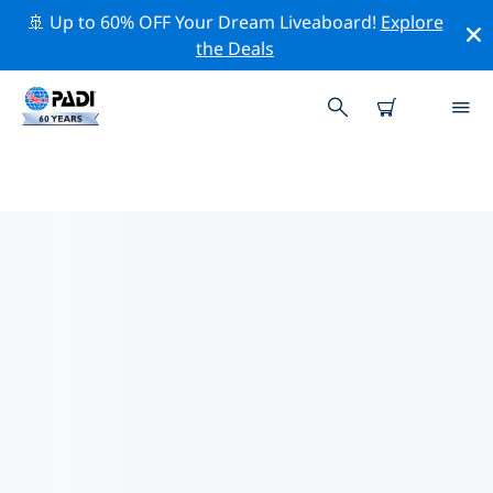
🚢 Up to 60% OFF Your Dream Liveaboard!
Explore
the Deals
邁爾斯堡附近的熱門潛水地點
目前沒有列出 邁爾斯堡的潛水地點。
借助上面的篩選器或交互式地圖，探索 邁爾斯堡 點附近的
潛水點。如果您知道該站點，還可以查看每個潛水地點的詳
細信息頁面並投票。