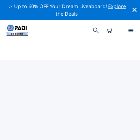
🚢 Up to 60% OFF Your Dream Liveaboard!
Explore
the Deals
俄羅斯附近的熱門潛水地點
目前在 俄羅斯附近列出了 13 個潛水地點，其中 8 是 海灘
次潛水, 8 是 湖泊 次潛水 和 2 是 沉船 次潛水.
借助上面的篩選器或交互式地圖，探索 俄羅斯 點附近的潛
水點。如果您知道該站點，還可以查看每個潛水地點的詳細
信息頁面並投票。