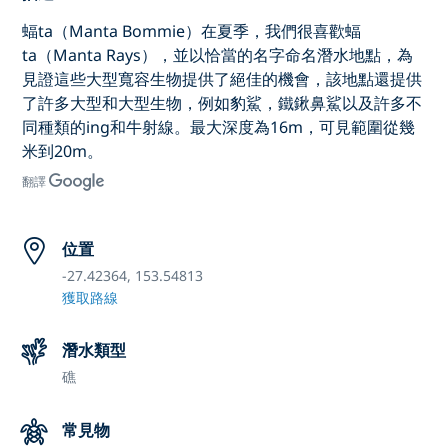
蝠ta（Manta Bommie）在夏季，我們很喜歡蝠
ta（Manta Rays），並以恰當的名字命名潛水地點，為
見證這些大型寬容生物提供了絕佳的機會，該地點還提供
了許多大型和大型生物，例如豹鯊，鐵鍬鼻鯊以及許多不
同種類的ing和牛射線。最大深度為16m，可見範圍從幾
米到20m。
翻譯
位置
-27.42364, 153.54813
獲取路線
潛水類型
礁
常見物