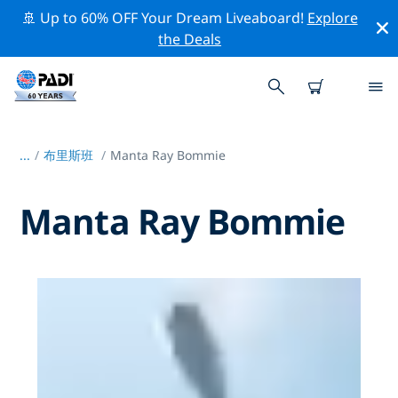
🚢 Up to 60% OFF Your Dream Liveaboard!
Explore
the Deals
...
/
布里斯班
Manta Ray Bommie
Manta Ray Bommie