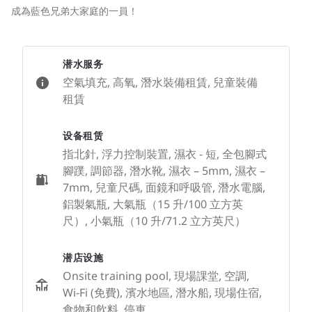
成為藍色兄弟大家庭的一員！
潜水服务
空氣填充, 高氧, 潛水裝備租賃, 兒童裝備
租賃
设备租赁
指北針, 浮力控制裝置, 濕衣 - 短, 全包腳式
腳蹼, 調節器, 潛水靴, 濕衣 – 5mm, 濕衣 –
7mm, 兒童尺碼, 面鏡和呼吸管, 潛水電腦,
鋁製氣瓶, 大氣瓶（15 升/100 立方英
尺）, 小氣瓶（10 升/71.2 立方英尺）
潜店设施
Onsite training pool, 現場課堂, 空調,
Wi-Fi (免費), 濱水地區, 潛水船, 現場住宿,
食物和飲料, 停車