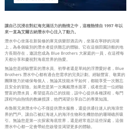
讓自己沉浸在對紅海充滿活力的熱情之中，這種熱情自 1997 年以
來一直為艾爾古納潛水中心注入了動力。
潛水中心坐落在新裝修的庫克俱樂部酒店內，坐落在寧靜的潟湖
上，為各個級別的潛水者提供難忘的體驗。它在這個田園詩般的地
方長期存在，邀請您成為 Blue Brothers 大家庭的一員，在這裡每
天都分享和慶祝對海底世界的熱愛。
無論您是經驗豐富的潛水員、初學者還是單純的浮潛愛好者，Blue
Brothers 潛水中心都有適合您需求的完美計劃。經驗豐富、敬業的
團隊致力於確保每個人，無論其技能水平如何，都能享受一次難忘
且安全的冒險。如果您是第一次佩戴潛水面罩，或者您是一位經驗
豐富的潛水員，希望提高自己的技能，該中心提供各種課程，每門
課程均由熱情的教練授課，他們渴望分享自己的專業知識。
布魯斯兄弟潛水中心不僅提供潛水服務，還提供通往迷人的海浪世
界的門戶。讓自己被紅海迷人的海洋生物和生機勃勃的珊瑚礁所吸
引。無論您是第一次探索海底世界，還是經常造訪這些深處，這個
潛水中心都一定會帶給您啟發並渴望更多的體驗。