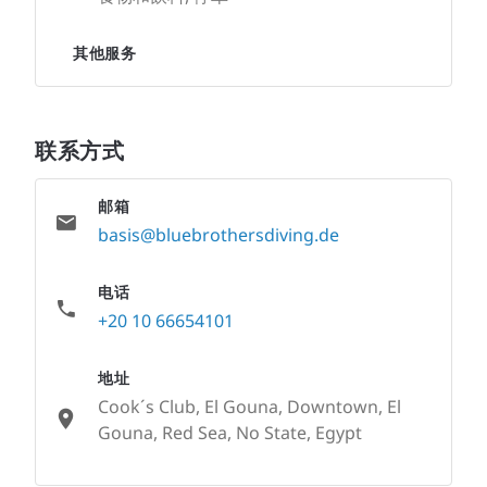
其他服务
联系方式
邮箱
basis@bluebrothersdiving.de
电话
+20 10 66654101
地址
Cook´s Club, El Gouna, Downtown, El
Gouna, Red Sea, No State, Egypt
None