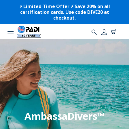
⚡️ Limited-Time Offer ⚡️ Save 20% on all
certification cards. Use code DIVE20 at
checkout.
AmbassaDivers™