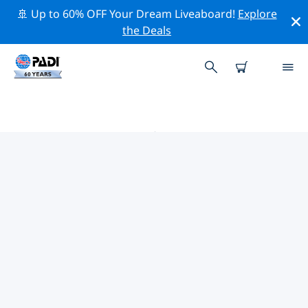
🚢 Up to 60% OFF Your Dream Liveaboard!
Explore
the Deals
自由邦省附近的热门潜水地点
目前没有列出 自由邦省的潜水地点。
借助上面的筛选器或交互式地图，探索 自由邦省 点附近的
潜水点。如果您知道该站点，还可以查看每个潜水地点的详
细信息页面并投票。