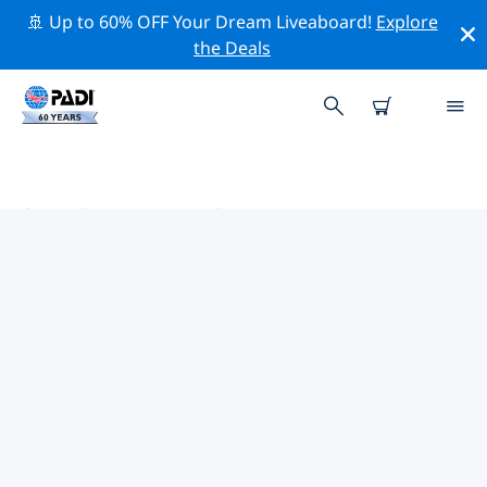
🚢 Up to 60% OFF Your Dream Liveaboard!
Explore
the Deals
宁波市附近的热门潜水地点
目前没有列出 宁波市的潜水地点。
借助上面的筛选器或交互式地图，探索 宁波市 点附近的潜
水点。如果您知道该站点，还可以查看每个潜水地点的详细
信息页面并投票。