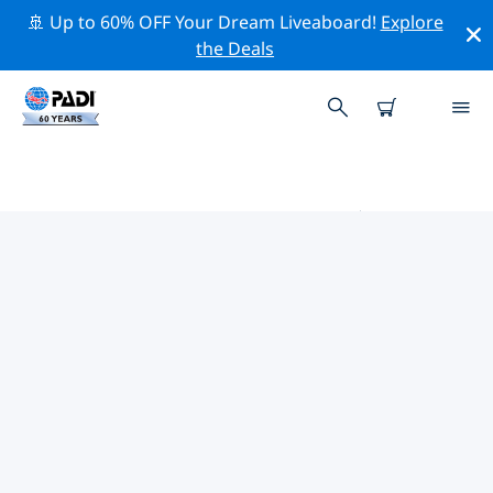
🚢 Up to 60% OFF Your Dream Liveaboard!
Explore
the Deals
泰恩河畔纽卡斯尔附近的热门潜水地
点
目前没有列出 泰恩河畔纽卡斯尔的潜水地点。
借助上面的筛选器或交互式地图，探索 泰恩河畔纽卡斯尔
点附近的潜水点。如果您知道该站点，还可以查看每个潜水
地点的详细信息页面并投票。