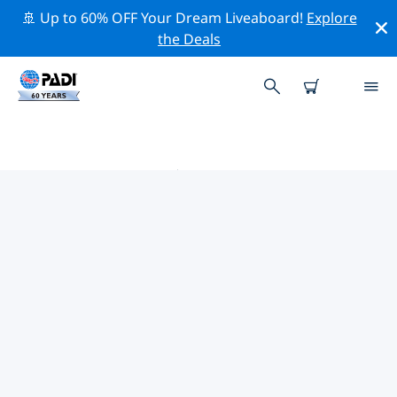
🚢 Up to 60% OFF Your Dream Liveaboard!
Explore
the Deals
爱丁堡附近的热门潜水地点
目前在 爱丁堡附近列出了 5 个潜水地点，其中 5 是 礁区潜
水 次潜水, 5 是 峭壁潜 次潜水 和 3 是 水道潜水 次潜水.
借助上面的筛选器或交互式地图，探索 爱丁堡 点附近的潜
水点。如果您知道该站点，还可以查看每个潜水地点的详细
信息页面并投票。