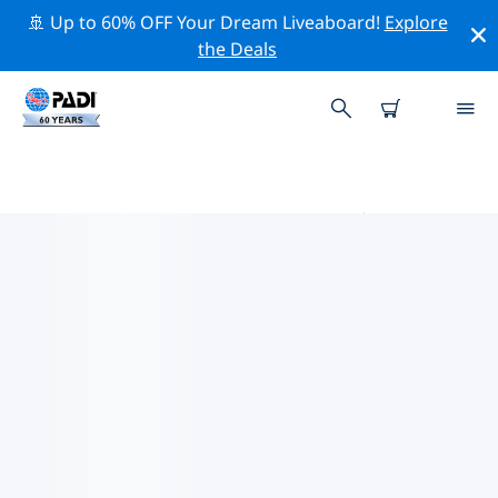
🚢 Up to 60% OFF Your Dream Liveaboard!
Explore
the Deals
伊尼扬巴内和托弗附近的热门潜水地
点
目前没有列出 伊尼扬巴内和托弗的潜水地点。
借助上面的筛选器或交互式地图，探索 伊尼扬巴内和托弗
点附近的潜水点。如果您知道该站点，还可以查看每个潜水
地点的详细信息页面并投票。