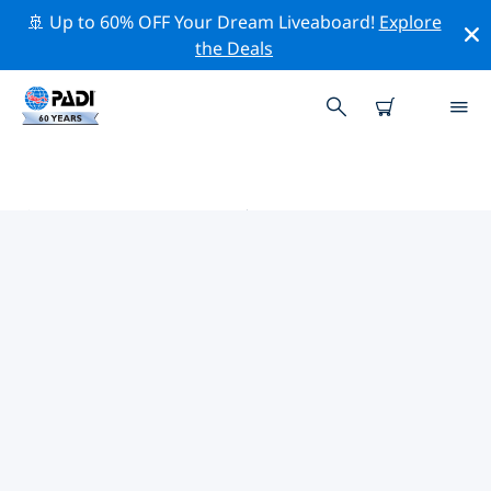
🚢 Up to 60% OFF Your Dream Liveaboard!
Explore
the Deals
文托泰内附近的热门潜水地点
目前没有列出 文托泰内的潜水地点。
借助上面的筛选器或交互式地图，探索 文托泰内 点附近的
潜水点。如果您知道该站点，还可以查看每个潜水地点的详
细信息页面并投票。