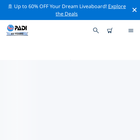
🚢 Up to 60% OFF Your Dream Liveaboard!
Explore
the Deals
兄弟群岛附近的热门潜水地点
目前没有列出 兄弟群岛的潜水地点。
借助上面的筛选器或交互式地图，探索 兄弟群岛 点附近的
潜水点。如果您知道该站点，还可以查看每个潜水地点的详
细信息页面并投票。