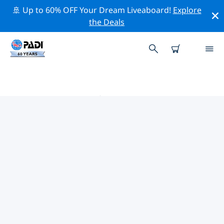
🚢 Up to 60% OFF Your Dream Liveaboard!
Explore
the Deals
耶罗岛附近的热门潜水地点
目前在 耶罗岛附近列出了 6 个潜水地点，其中 6 是 礁区潜
水 次潜水, 5 是 峭壁潜 次潜水 和 4 是 海洋潜水 次潜水.
借助上面的筛选器或交互式地图，探索 耶罗岛 点附近的潜
水点。如果您知道该站点，还可以查看每个潜水地点的详细
信息页面并投票。