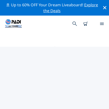
🚢 Up to 60% OFF Your Dream Liveaboard!
Explore
the Deals
塔拉戈纳附近的热门潜水地点
目前在 塔拉戈纳附近列出了 4 个潜水地点，其中 2 是 峭壁
潜 次潜水, 1 是 海滩潜水 次潜水 和 1 是 洞潜 次潜水.
借助上面的筛选器或交互式地图，探索 塔拉戈纳 点附近的
潜水点。如果您知道该站点，还可以查看每个潜水地点的详
细信息页面并投票。