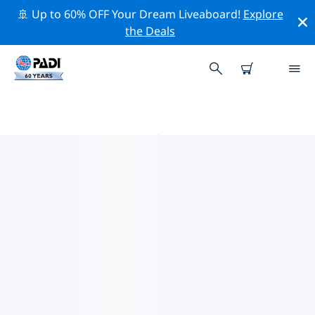
🚢 Up to 60% OFF Your Dream Liveaboard!
Explore
the Deals
萨尔瓦多附近的热门潜水地点
目前在 萨尔瓦多附近列出了 1 个潜水地点，其中 1 是 湖泊
潜水 次潜水.
借助上面的筛选器或交互式地图，探索 萨尔瓦多 点附近的
潜水点。如果您知道该站点，还可以查看每个潜水地点的详
细信息页面并投票。