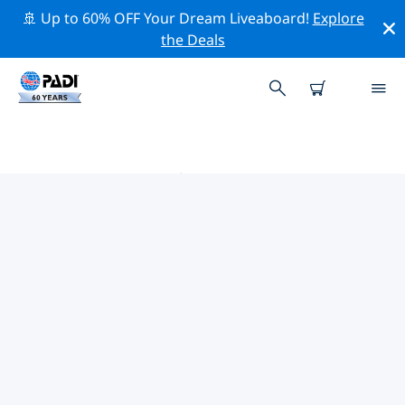
🚢 Up to 60% OFF Your Dream Liveaboard!
Explore
the Deals
卡塔尔附近的热门潜水地点
目前在 卡塔尔附近列出了 4 个潜水地点，其中 4 是 海滩潜
水 次潜水, 3 是 沉船潜水 次潜水 和 2 是 礁区潜水 次潜水.
借助上面的筛选器或交互式地图，探索 卡塔尔 点附近的潜
水点。如果您知道该站点，还可以查看每个潜水地点的详细
信息页面并投票。