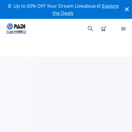
🚢 Up to 60% OFF Your Dream Liveaboard!
Explore
the Deals
卡达武岛附近的热门潜水地点
目前没有列出 卡达武岛的潜水地点。
借助上面的筛选器或交互式地图，探索 卡达武岛 点附近的
潜水点。如果您知道该站点，还可以查看每个潜水地点的详
细信息页面并投票。