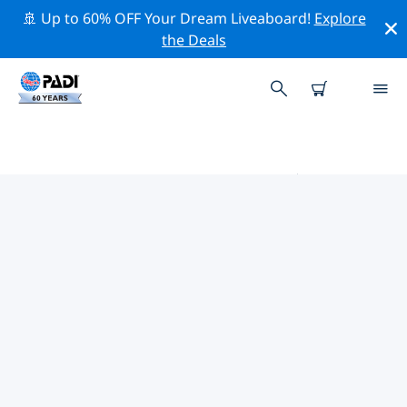
🚢 Up to 60% OFF Your Dream Liveaboard!
Explore
the Deals
南下加利福尼亚州附近的热门潜水地
点
目前在 南下加利福尼亚州附近列出了 19 个潜水地点，其中
12 是 礁区潜水 次潜水, 5 是 峭壁潜 次潜水 和 4 是 海底沙
地潜水 次潜水.
借助上面的筛选器或交互式地图，探索 南下加利福尼亚州
点附近的潜水点。如果您知道该站点，还可以查看每个潜水
地点的详细信息页面并投票。