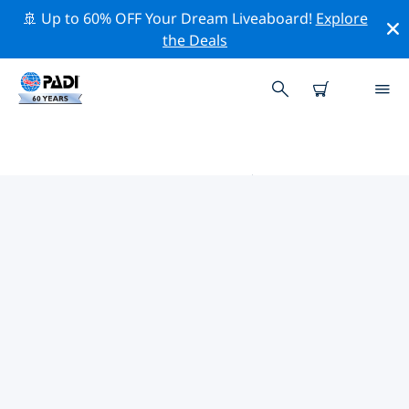
🚢 Up to 60% OFF Your Dream Liveaboard!
Explore
the Deals
科罗纳多群岛附近的热门潜水地点
目前没有列出 科罗纳多群岛的潜水地点。
借助上面的筛选器或交互式地图，探索 科罗纳多群岛 点附
近的潜水点。如果您知道该站点，还可以查看每个潜水地点
的详细信息页面并投票。