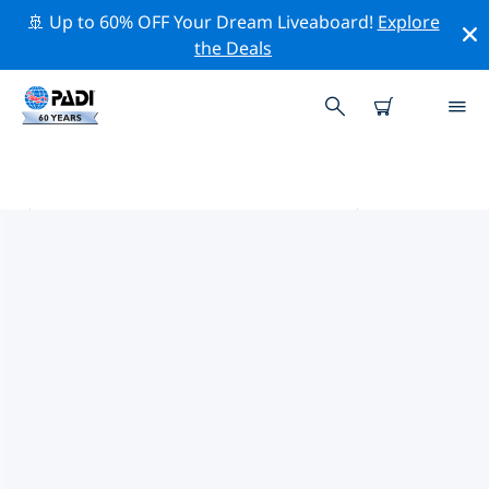
🚢 Up to 60% OFF Your Dream Liveaboard!
Explore
the Deals
密克罗尼西亚联邦附近的热门潜水地
点
目前在 密克罗尼西亚联邦附近列出了 5 个潜水地点，其中
2 是 水道潜水 次潜水, 2 是 放流潜水 次潜水 和 2 是 礁区潜
水 次潜水.
借助上面的筛选器或交互式地图，探索 密克罗尼西亚联邦
点附近的潜水点。如果您知道该站点，还可以查看每个潜水
地点的详细信息页面并投票。