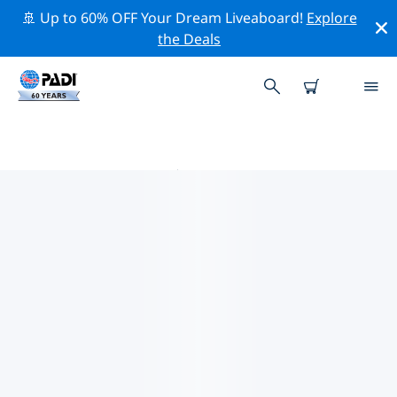
🚢 Up to 60% OFF Your Dream Liveaboard!
Explore
the Deals
小石城附近的热门潜水地点
目前在 小石城附近列出了 1 个潜水地点，其中 1 是 湖泊潜
水 次潜水.
借助上面的筛选器或交互式地图，探索 小石城 点附近的潜
水点。如果您知道该站点，还可以查看每个潜水地点的详细
信息页面并投票。