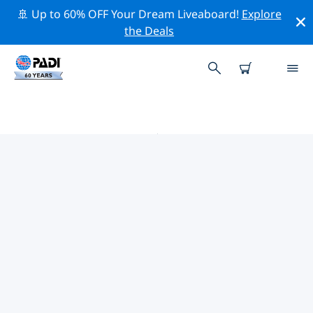
🚢 Up to 60% OFF Your Dream Liveaboard!
Explore
the Deals
托亚瓦勒附近的热门潜水地点
目前在 托亚瓦勒附近列出了 1 个潜水地点，其中 1 是 湖泊
潜水 次潜水.
借助上面的筛选器或交互式地图，探索 托亚瓦勒 点附近的
潜水点。如果您知道该站点，还可以查看每个潜水地点的详
细信息页面并投票。